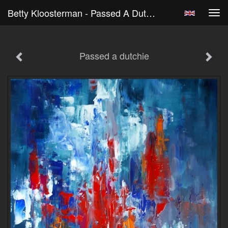
Betty Kloosterman - Passed A Dutchie
Tog
navi
Passed a dutchie