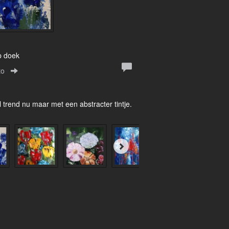
p doek
to
l trend nu maar met een abstracter tintje.